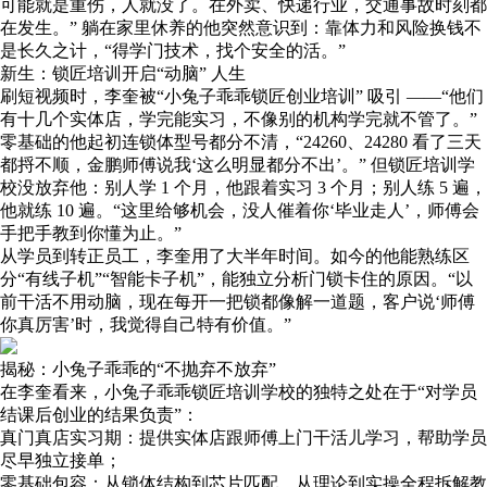
可能就是重伤，人就没了。在外卖、快递行业，交通事故时刻都
在发生。” 躺在家里休养的他突然意识到：靠体力和风险换钱不
是长久之计，“得学门技术，找个安全的活。”
新生：锁匠培训开启“动脑” 人生
刷短视频时，李奎被“小兔子乖乖锁匠创业培训” 吸引 ——“他们
有十几个实体店，学完能实习，不像别的机构学完就不管了。”
零基础的他起初连锁体型号都分不清，“24260、24280 看了三天
都捋不顺，金鹏师傅说我‘这么明显都分不出’。” 但锁匠培训学
校没放弃他：别人学 1 个月，他跟着实习 3 个月；别人练 5 遍，
他就练 10 遍。“这里给够机会，没人催着你‘毕业走人’，师傅会
手把手教到你懂为止。”
从学员到转正员工，李奎用了大半年时间。如今的他能熟练区
分“有线子机”“智能卡子机”，能独立分析门锁卡住的原因。“以
前干活不用动脑，现在每开一把锁都像解一道题，客户说‘师傅
你真厉害’时，我觉得自己特有价值。”
揭秘：小兔子乖乖的“不抛弃不放弃”
在李奎看来，小兔子乖乖锁匠培训学校的独特之处在于“对学员
结课后创业的结果负责”：
真门真店实习期：提供实体店跟师傅上门干活儿学习，帮助学员
尽早独立接单；
零基础包容：从锁体结构到芯片匹配，从理论到实操全程拆解教