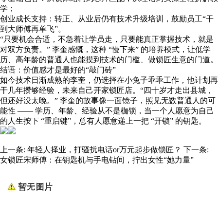
学；
创业成长支持：转正、从业后仍有技术升级培训，鼓励员工“干
到大师傅再单飞”。
“只要机会合适，不急着让学员走，只要能真正掌握技术，就是
对双方负责。” 李奎感慨，这种 “慢下来” 的培养模式，让低学
历、高年龄的普通人也能摸到技术的门槛、做锁匠生意的门道。
结语：价值感才是最好的“敲门砖”
如今技术日渐成熟的李奎，仍选择在小兔子乖乖工作，他计划再
干几年攒够经验，未来自己开家锁匠店。“四十岁才走出县城，
但还好没太晚。” 李奎的故事像一面镜子，照见无数普通人的可
能性 —— 学历、年龄、经验从不是枷锁，当一个人愿意为自己
的人生按下 “重启键”，总有人愿意递上一把 “开锁” 的钥匙。
上一条:
年轻人择业，打骚扰电话or万元起步做锁匠？
下一条:
女锁匠宋师傅：在钥匙机与手电钻间，拧出女性“她力量”