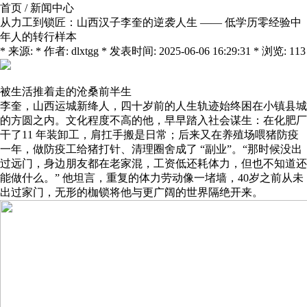
首页
/
新闻中心
从力工到锁匠：山西汉子李奎的逆袭人生 —— 低学历零经验中
年人的转行样本
* 来源: * 作者: dlxtgg * 发表时间: 2025-06-06 16:29:31 * 浏览: 113
被生活推着走的沧桑前半生
李奎，山西运城新绛人，四十岁前的人生轨迹始终困在小镇县城
的方圆之内。文化程度不高的他，早早踏入社会谋生：在化肥厂
干了11 年装卸工，肩扛手搬是日常；后来又在养殖场喂猪防疫
一年，做防疫工给猪打针、清理圈舍成了 “副业”。“那时候没出
过远门，身边朋友都在老家混，工资低还耗体力，但也不知道还
能做什么。” 他坦言，重复的体力劳动像一堵墙，40岁之前从未
出过家门，无形的枷锁将他与更广阔的世界隔绝开来。