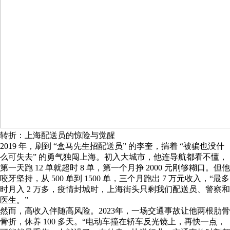
转折：上海配送员的惊险与觉醒
2019 年，刷到 “盒马先生招配送员” 的李奎，揣着 “被骗也没什
么可失去” 的勇气独闯上海。初入大城市，他连导航都看不懂，
第一天跑 12 单就超时 8 单，第一个月挣 2000 元刚够糊口。但他
咬牙坚持，从 500 单到 1500 单，三个月跑出 7 万元收入，“最多
时月入 2 万多，疫情封城时，上海街头只剩我们配送员、警察和
医生。”
然而，高收入伴随高风险。2023年，一场交通事故让他两根肋骨
骨折，休养 100 多天。“电动车撞在轿车反光镜上，再快一点，